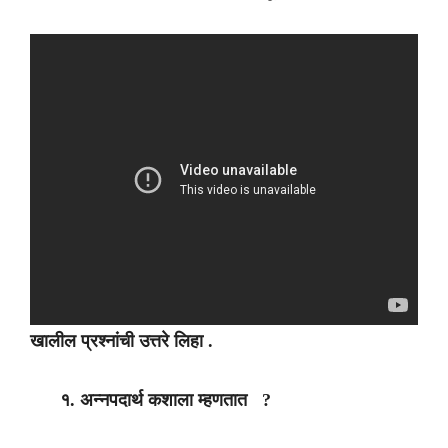
खालील प्रश्नांची उत्तरे लिहा .
१. अन्नपदार्थ कशाला म्हणतात ?