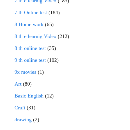
7 th e learnig Video
(183)
7 th Online test
(184)
8 Home work
(65)
8 th e learnig Video
(212)
8 th online test
(35)
9 th online test
(102)
9x movies
(1)
Art
(80)
Basic English
(12)
Craft
(31)
drawing
(2)