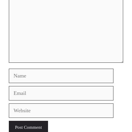
Name
Email
Website