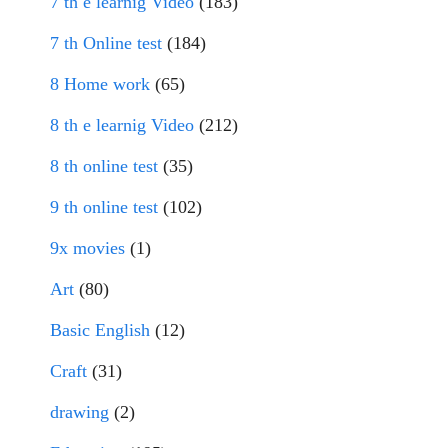
7 th e learnig Video
(183)
7 th Online test
(184)
8 Home work
(65)
8 th e learnig Video
(212)
8 th online test
(35)
9 th online test
(102)
9x movies
(1)
Art
(80)
Basic English
(12)
Craft
(31)
drawing
(2)