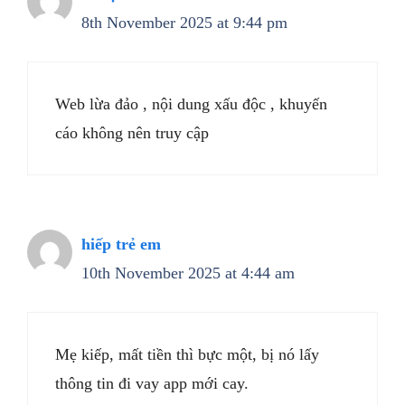
8th November 2025 at 9:44 pm
Web lừa đảo , nội dung xấu độc , khuyến
cáo không nên truy cập
hiếp trẻ em
10th November 2025 at 4:44 am
Mẹ kiếp, mất tiền thì bực một, bị nó lấy
thông tin đi vay app mới cay.