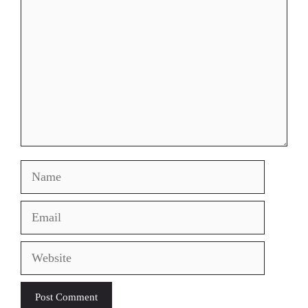
Name
Email
Website