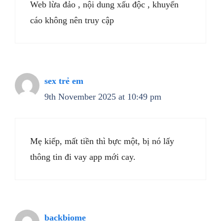
Web lừa đảo , nội dung xấu độc , khuyến
cáo không nên truy cập
sex trẻ em
9th November 2025 at 10:49 pm
Mẹ kiếp, mất tiền thì bực một, bị nó lấy
thông tin đi vay app mới cay.
backbiome