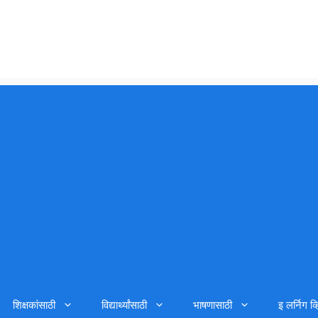
शिक्षकांसाठी
विद्यार्थ्यांसाठी
भाषणासाठी
इ लर्निग व