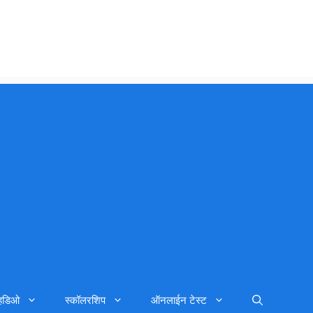
्हिडिओ
स्कॉलरशिप
ऑनलाईन टेस्ट