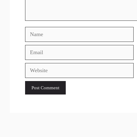
Name
Email
Website