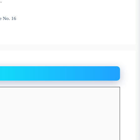
.
age No. 16