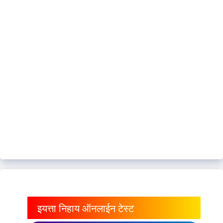
इयत्ता निहाय ऑनलाईन टेस्ट