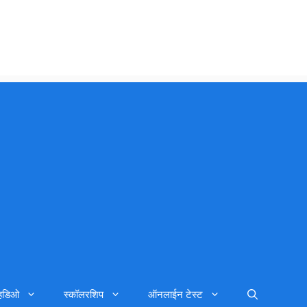
्हिडिओ
स्कॉलरशिप
ऑनलाईन टेस्ट