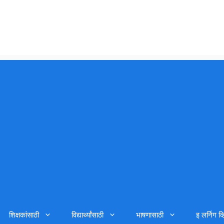
शिक्षकांसाठी
विद्यार्थ्यांसाठी
भाषणासाठी
इ लर्निग व