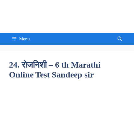
Skip
to
Sandeep Waghmore
content
Menu
24. रोजनिशी – 6 th Marathi
Online Test Sandeep sir