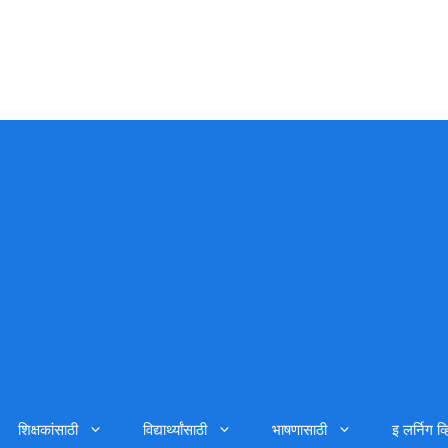
शिक्षकांसाठी
विद्यार्थ्यांसाठी
भाषणासाठी
इ लर्निग व