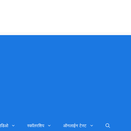
्हिडिओ
स्कॉलरशिप
ऑनलाईन टेस्ट