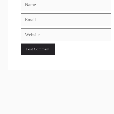
Name
Email
Website