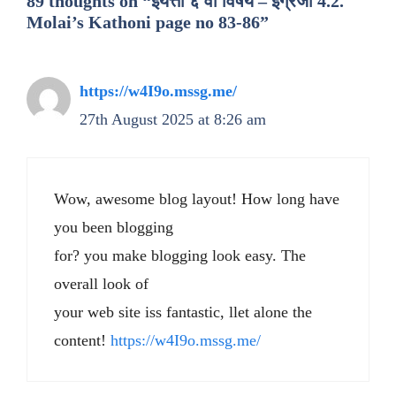
89 thoughts on “इयत्ता ६ वी विषय – इंग्रजी 4.2.
Molai’s Kathoni page no 83-86”
https://w4I9o.mssg.me/
27th August 2025 at 8:26 am
Wow, awesome blog layout! How long have
you been blogging
for? you make blogging look easy. The
overall look of
your web site iss fantastic, llet alone the
content!
https://w4I9o.mssg.me/