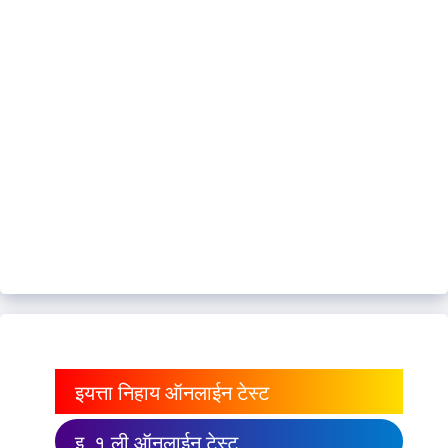
इयत्ता निहाय ऑनलाईन टेस्ट
इ. १ ली ऑनलाईन टेस्ट