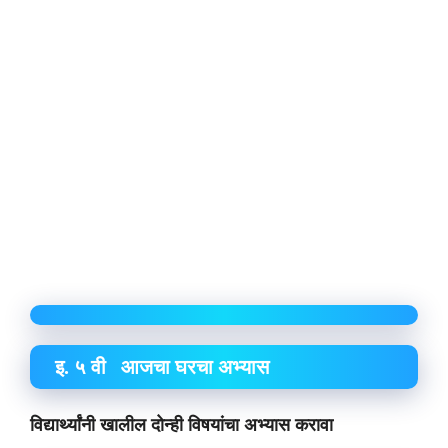
इ. ५ वी आजचा घरचा अभ्यास
विद्यार्थ्यांनी खालील दोन्ही विषयांचा अभ्यास करावा