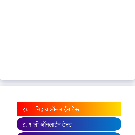
इयत्ता निहाय ऑनलाईन टेस्ट
इ. १ ली ऑनलाईन टेस्ट