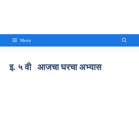
Skip
to
Sandeep Waghmore
content
Menu
इ. ५ वी आजचा घरचा अभ्यास