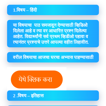
1.विषय – हिंदी
या विषयाचा पाठ समजावून देण्यासाठी व्हिडिओ
दिलेला आहे व त्या वर आधारित प्रश्न दिलेल्या
आहेत. विद्यार्थ्यांनी सर्व प्रथम व्हिडीओ पहावा व
त्यानंतर प्रश्नाचे उत्तरे आपल्या वहीत लिहावीत.
वरील विषयाचा आजचा घरचा अभ्यास पाहण्यासाठी
2 .विषय – इतिहास