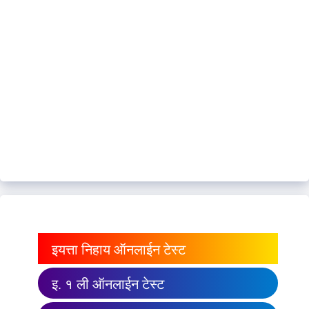
इयत्ता निहाय ऑनलाईन टेस्ट
इ. १ ली ऑनलाईन टेस्ट