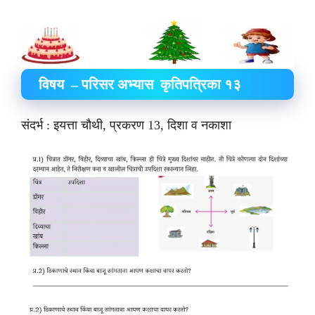
विषय – परिसर अभ्यास कृतिपत्रिका १३
संदर्भ : इयत्ता चौथी, प्रकरण 13, दिशा व नकाशा