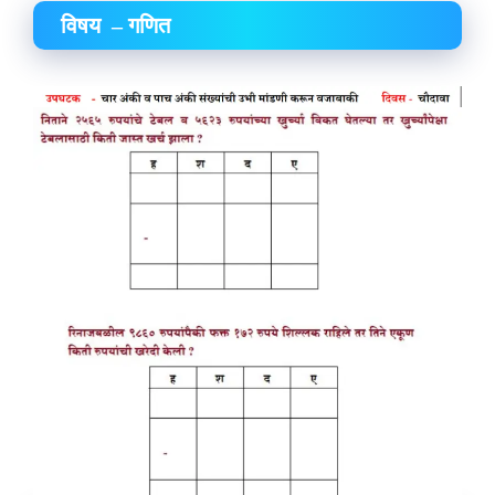
विषय – गणित