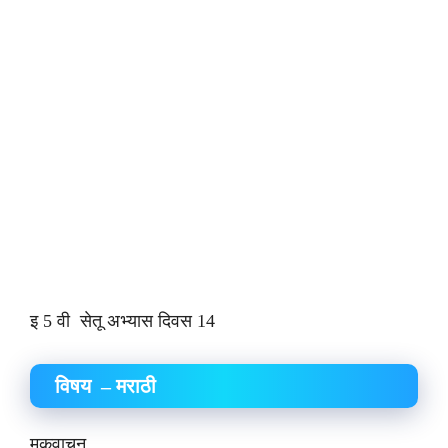
इ 5 वी सेतू अभ्यास दिवस 14
विषय – मराठी
मुकवाचन