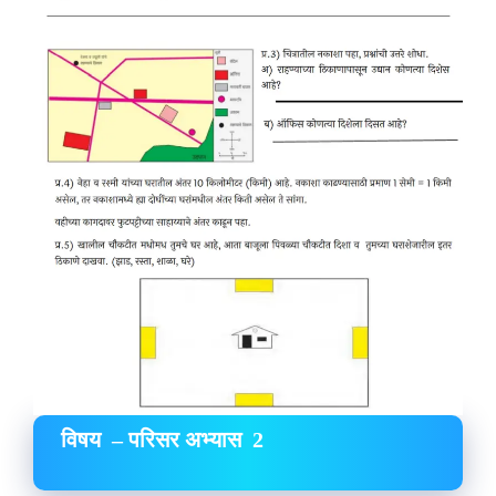
विषय – परिसर अभ्यास 2