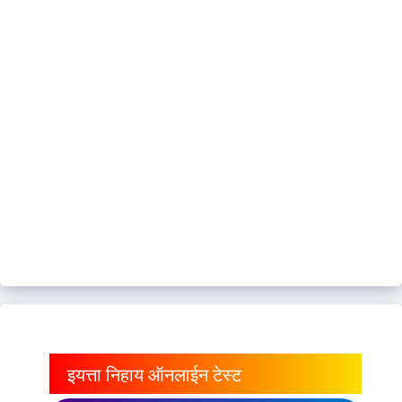
इयत्ता निहाय ऑनलाईन टेस्ट