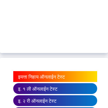
इयत्ता निहाय ऑनलाईन टेस्ट
इ. १ ली ऑनलाईन टेस्ट
इ. २ री ऑनलाईन टेस्ट