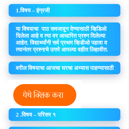
1.विषय – इंग्रजी
या विषयाचा पाठ समजावून देण्यासाठी व्हिडिओ
दिलेला आहे व त्या वर आधारित प्रश्न दिलेल्या
आहेत. विद्यार्थ्यांनी सर्व प्रथम व्हिडीओ पहावा व
त्यानंतर प्रश्नाचे उत्तरे आपल्या वहीत लिहावीत.
वरील विषयाचा आजचा घरचा अभ्यास पाहण्यासाठी
2 .विषय – परिसर १