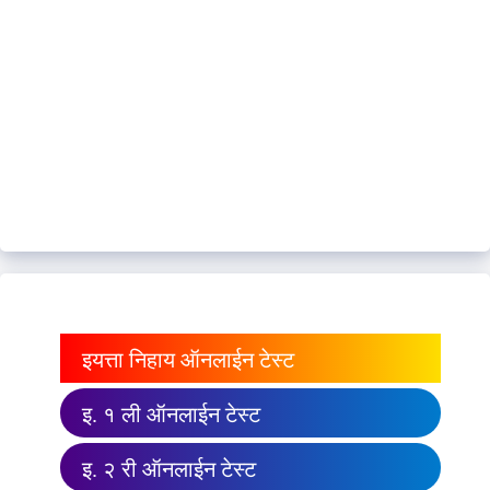
इयत्ता निहाय ऑनलाईन टेस्ट
इ. १ ली ऑनलाईन टेस्ट
इ. २ री ऑनलाईन टेस्ट