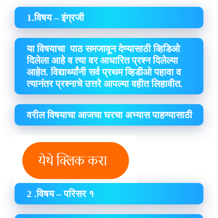
1.विषय – इंग्रजी
या विषयाचा पाठ समजावून देण्यासाठी व्हिडिओ
दिलेला आहे व त्या वर आधारित प्रश्न दिलेल्या
आहेत. विद्यार्थ्यांनी सर्व प्रथम व्हिडीओ पहावा व
त्यानंतर प्रश्नाचे उत्तरे आपल्या वहीत लिहावीत.
वरील विषयाचा आजचा घरचा अभ्यास पाहण्यासाठी
2 .विषय – परिसर १