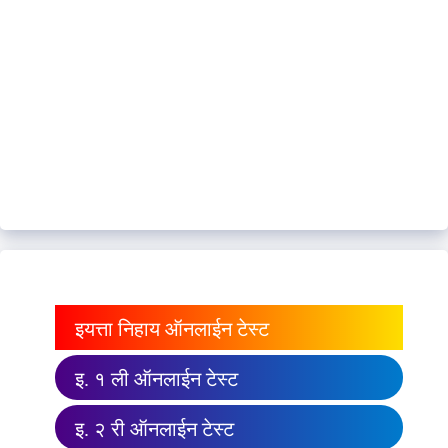
इयत्ता निहाय ऑनलाईन टेस्ट
इ. १ ली ऑनलाईन टेस्ट
इ. २ री ऑनलाईन टेस्ट