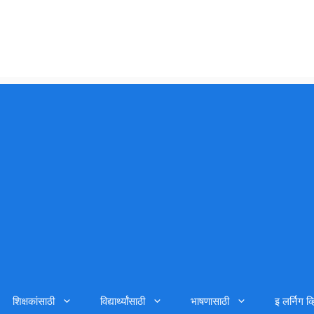
शिक्षकांसाठी
विद्यार्थ्यांसाठी
भाषणासाठी
इ लर्निग व