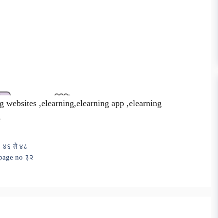
g websites ,elearning,elearning app ,elearning
e
o ४६ ते ४८
न page no ३२