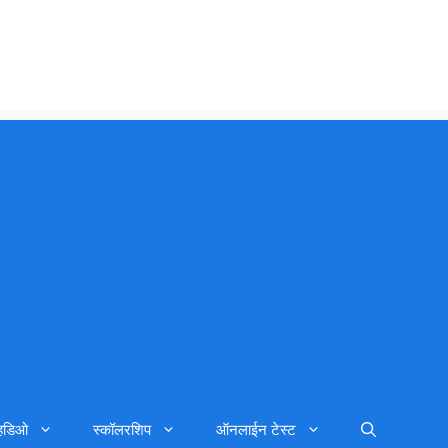
्हिडिओ
स्कॉलरशिप
ऑनलाईन टेस्ट