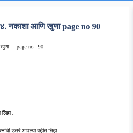
 १४. नकाशा आणि खुणा page no 90
णि खुणा page no 90
त लिहा .
्नांची उत्तरे आपल्या वहीत लिहा