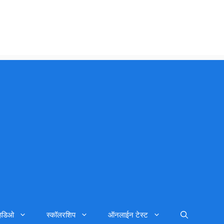
्हिडिओ
स्कॉलरशिप
ऑनलाईन टेस्ट