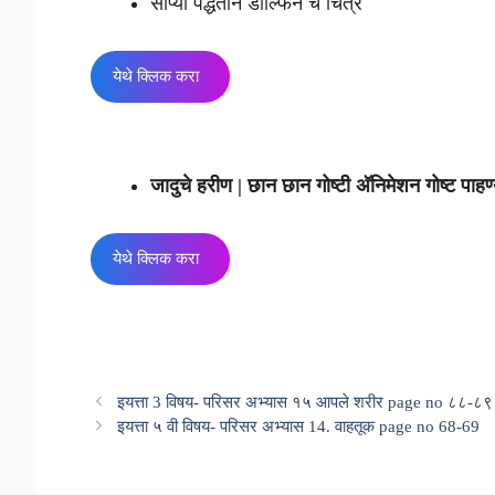
सोप्या पद्धतीने डॉल्फिन चे चित्र
येथे क्लिक करा
जादुचे हरीण | छान छान गोष्टी अ‍ॅनिमेशन गोष्ट पाहण
येथे क्लिक करा
इयत्ता 3 विषय- परिसर अभ्यास १५ आपले शरीर page no ८८-८९
इयत्ता ५ वी विषय- परिसर अभ्यास 14. वाहतूक page no 68-69