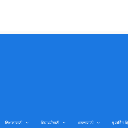
शिक्षकांसाठी
विद्यार्थ्यांसाठी
भाषणासाठी
इ लर्निग व