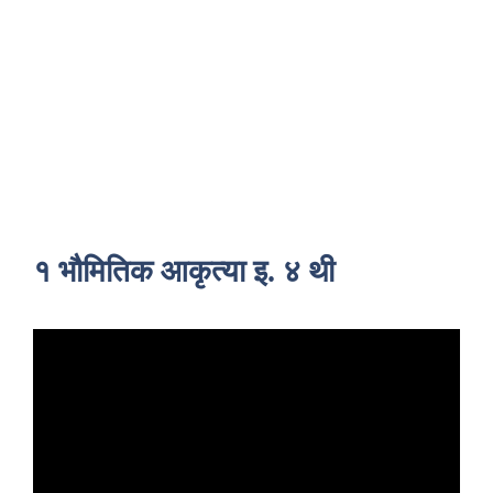
१ भौमितिक आकृत्या इ. ४ थी