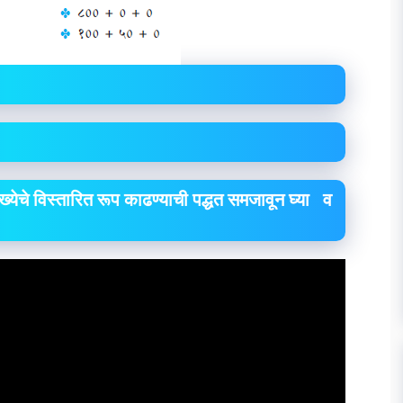
येचे विस्तारित रूप
काढण्याची पद्धत समजावून घ्या व