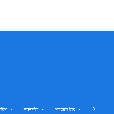
्हिडिओ
स्कॉलरशिप
ऑनलाईन टेस्ट