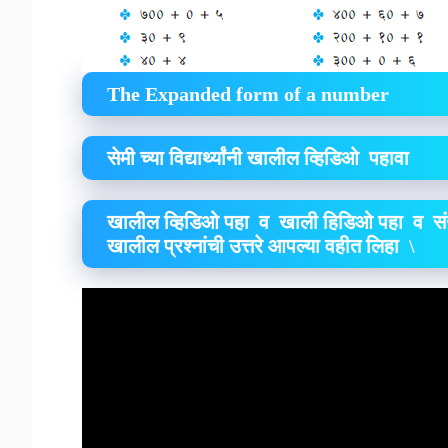
The Expanded form of a number
सेमी च्या विद्यार्थ्यांनी खालील व्हिडिओ पहावा
खालील व्हिडिओ पहा व खाली
हिडिओ पहा व संख्
खालील प्रश्नांची उत्तरे आपल्या वहीत लिहा
\