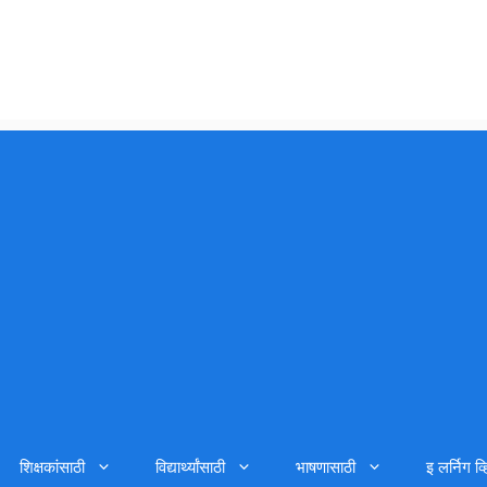
शिक्षकांसाठी
विद्यार्थ्यांसाठी
भाषणासाठी
इ लर्निग व