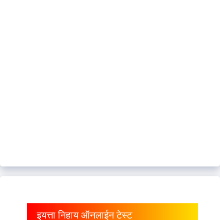
इयत्ता निहाय ऑनलाईन टेस्ट