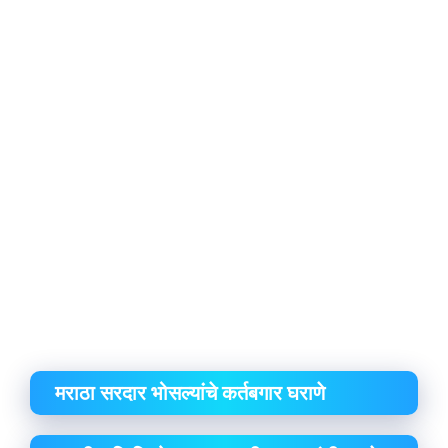
मराठा सरदार भोसल्यांचे कर्तबगार घराणे