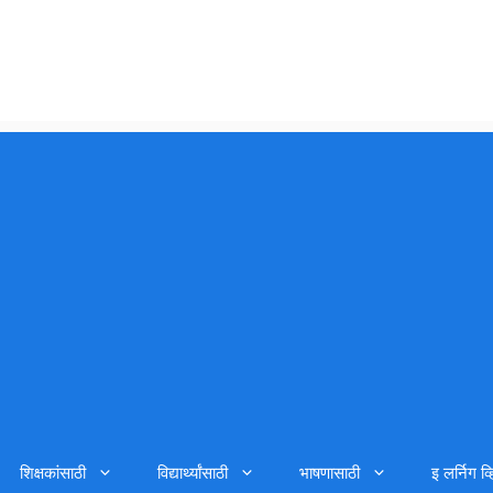
शिक्षकांसाठी
विद्यार्थ्यांसाठी
भाषणासाठी
इ लर्निग व