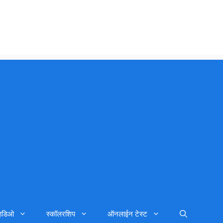
्हिडिओ
स्कॉलरशिप
ऑनलाईन टेस्ट