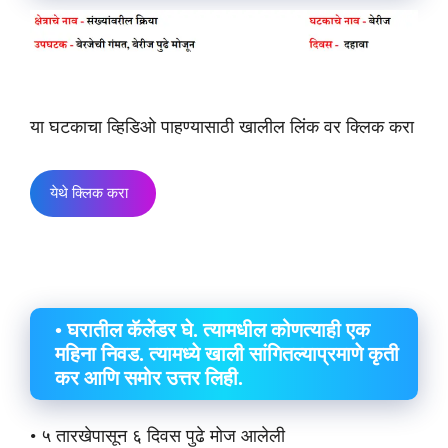
या घटकाचा व्हिडिओ पाहण्यासाठी खालील लिंक वर क्लिक करा
येथे क्लिक करा
• घरातील कॅलेंडर घे. त्यामधील कोणत्याही एक
महिना निवड. त्यामध्ये खाली सांगितल्याप्रमाणे कृती
कर आणि समोर उत्तर लिही.
• ५ तारखेपासून ६ दिवस पुढे मोज आलेली