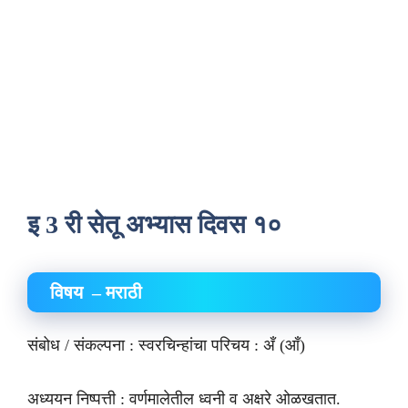
इ 3 री सेतू अभ्यास दिवस १०
विषय – मराठी
संबोध / संकल्पना : स्वरचिन्हांचा परिचय : अँ (आँ)
अध्ययन निष्पत्ती : वर्णमालेतील ध्वनी व अक्षरे ओळखतात.