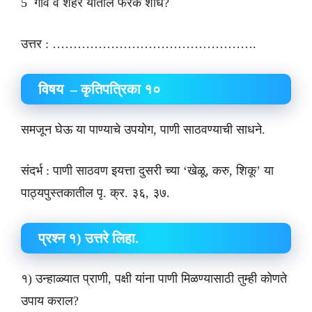
5 गाव व शहर यातील फरक शोध?
उत्तर : ………………………………………….
विषय – कृतिपत्रिका १०
समजून घेऊ या पाण्याचे उपयोग, पाणी साठवण्याची साधने.
संदर्भ : पाणी साठवण इयत्ता दुसरी च्या ‘खेळू, करु, शिकू’ या
पाठ्यपुस्तकातील पृ. क्र. ३६, ३७.
प्रश्न १) उत्तरे लिहा.
१) उन्हाळ्यात प्राणी, पक्षी यांना पाणी मिळण्यासाठी तुम्ही कोणते
उपाय कराल?