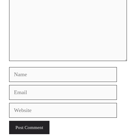
Name
Email
Website