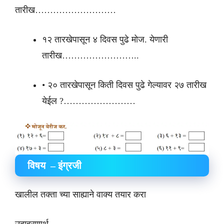
तारीख………………………
१२ तारखेपासून ४ दिवस पुढे मोज. येणारी
तारीख……………………..
• २० तारखेपासून किती दिवस पुढे गेल्यावर २७ तारीख
येईल ?……………………
विषय – इंग्रजी
खालील तक्ता च्या साह्याने वाक्य तयार करा