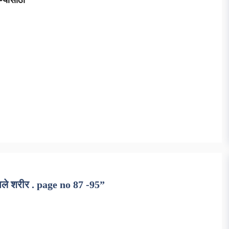
ण्यासाठी
पले शरीर . page no 87 -95”