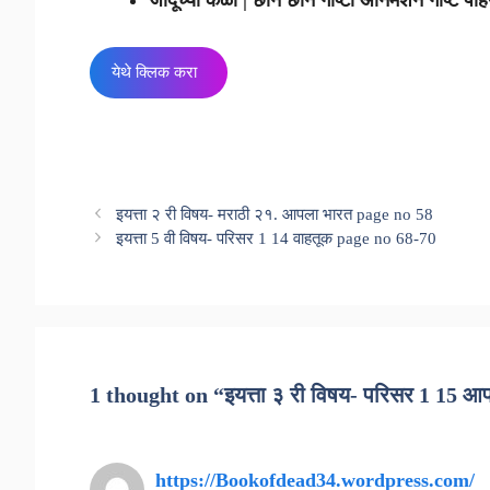
जादूच्या केळी | छान छान गोष्टी अ‍ॅनिमेशन गोष्ट पाह
येथे क्लिक करा
इयत्ता २ री विषय- मराठी २१. आपला भारत page no 58
इयत्ता 5 वी विषय- परिसर 1 14 वाहतूक page no 68-70
1 thought on “इयत्ता ३ री विषय- परिसर 1 15 आ
https://Bookofdead34.wordpress.com/