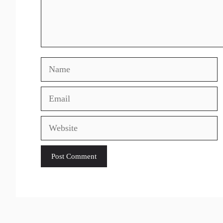
Name
Email
Website