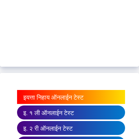
इयत्ता निहाय ऑनलाईन टेस्ट
इ. १ ली ऑनलाईन टेस्ट
इ. २ री ऑनलाईन टेस्ट