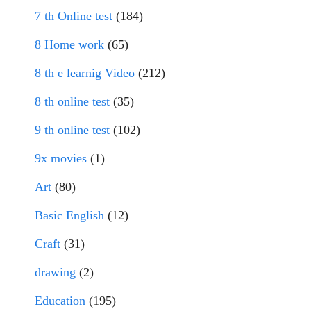
7 th Online test
(184)
8 Home work
(65)
8 th e learnig Video
(212)
8 th online test
(35)
9 th online test
(102)
9x movies
(1)
Art
(80)
Basic English
(12)
Craft
(31)
drawing
(2)
Education
(195)