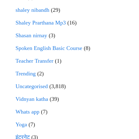
shaley nibandh
(29)
Shaley Prarthana Mp3
(16)
Shasan nirnay
(3)
Spoken English Basic Course
(8)
Teacher Transfer
(1)
Trending
(2)
Uncategorised
(3,818)
Vidnyan katha
(39)
Whats app
(7)
Yoga
(7)
इंटरनेट
(3)