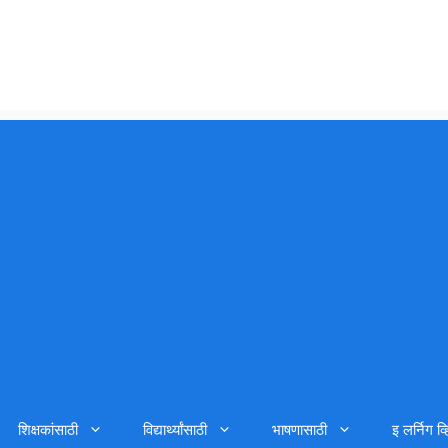
शिक्षकांसाठी
विद्यार्थ्यांसाठी
भाषणासाठी
इ लर्निग व