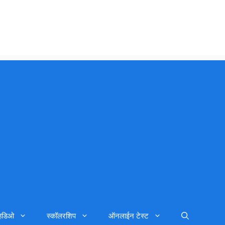
्हिडिओ
स्कॉलरशिप
ऑनलाईन टेस्ट