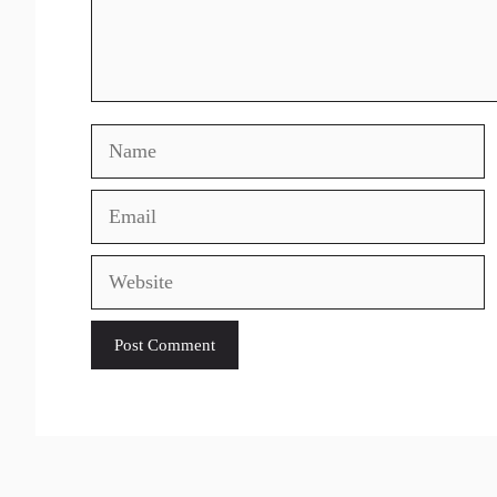
Name
Email
Website