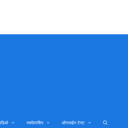
्हिडिओ
स्कॉलरशिप
ऑनलाईन टेस्ट