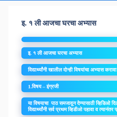
इ. १ ली आजचा घरचा अभ्यास
इ. १ ली आजचा घरचा अभ्यास
विद्यार्थ्यांनी खालील दोन्ही विषयांचा अभ्यास कराव
1.विषय – इंग्रजी
या विषयाचा पाठ समजावून देण्यासाठी व्हिडिओ दिल
विद्यार्थ्यांनी सर्व प्रथम व्हिडीओ पहावा व त्यानंतर