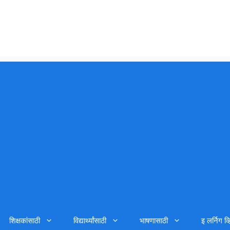
शिक्षकांसाठी
विद्यार्थ्यांसाठी
भाषणासाठी
इ लर्निग व