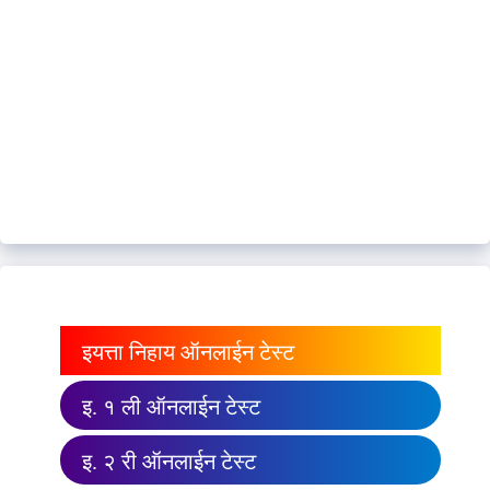
इयत्ता निहाय ऑनलाईन टेस्ट
इ. १ ली ऑनलाईन टेस्ट
इ. २ री ऑनलाईन टेस्ट