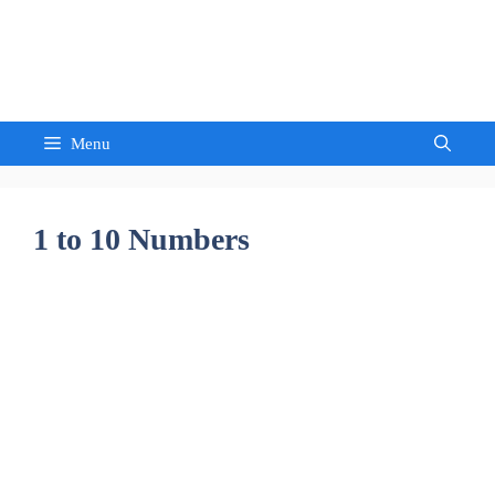
Skip
to
Sandeep Waghmore
content
Menu
1 to 10 Numbers