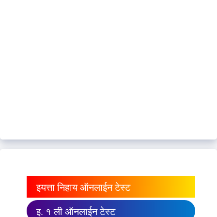
इयत्ता निहाय ऑनलाईन टेस्ट
इ. १ ली ऑनलाईन टेस्ट