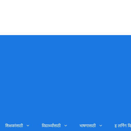
शिक्षकांसाठी
विद्यार्थ्यांसाठी
भाषणासाठी
इ लर्निग व