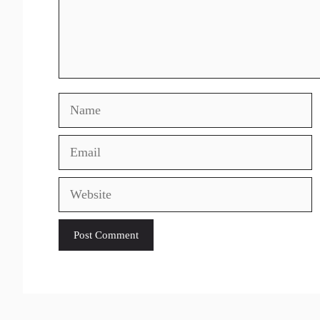
Name
Email
Website