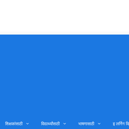
शिक्षकांसाठी
विद्यार्थ्यांसाठी
भाषणासाठी
इ लर्निग व