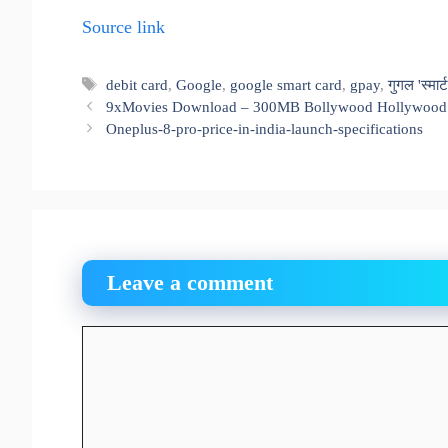
Source link
Tags
debit card
,
Google
,
google smart card
,
gpay
,
गुगल 'स्मार्ट
9xMovies Download – 300MB Bollywood Hollywood
Oneplus-8-pro-price-in-india-launch-specifications
Leave a comment
Comment