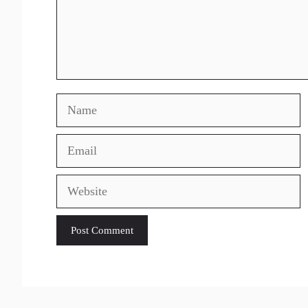
Name
Email
Website