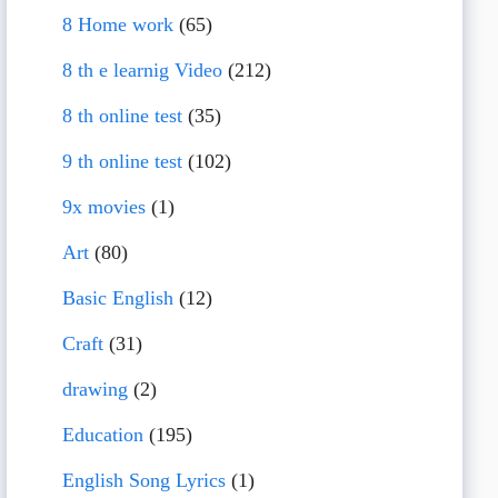
8 Home work
(65)
8 th e learnig Video
(212)
8 th online test
(35)
9 th online test
(102)
9x movies
(1)
Art
(80)
Basic English
(12)
Craft
(31)
drawing
(2)
Education
(195)
English Song Lyrics
(1)