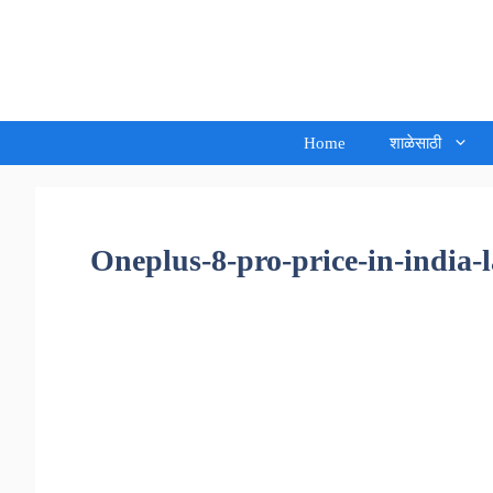
Skip
to
Sandeep Waghmore
content
Home
शाळेसाठी
Oneplus-8-pro-price-in-india-l