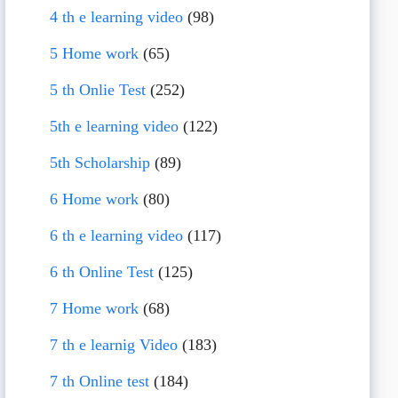
4 th e learning video
(98)
5 Home work
(65)
5 th Onlie Test
(252)
5th e learning video
(122)
5th Scholarship
(89)
6 Home work
(80)
6 th e learning video
(117)
6 th Online Test
(125)
7 Home work
(68)
7 th e learnig Video
(183)
7 th Online test
(184)