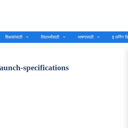
शिक्षकांसाठी
विद्यार्थ्यांसाठी
भाषणासाठी
इ लर्निग व
aunch-specifications