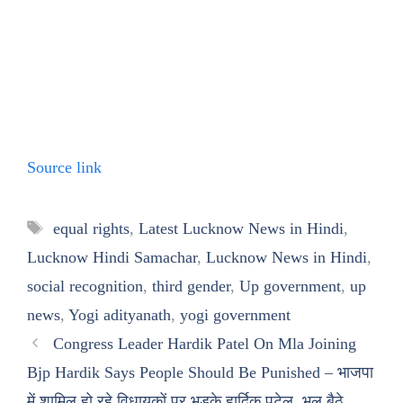
Source link
Tags
equal rights
,
Latest Lucknow News in Hindi
,
Lucknow Hindi Samachar
,
Lucknow News in Hindi
,
social recognition
,
third gender
,
Up government
,
up
news
,
Yogi adityanath
,
yogi government
Congress Leader Hardik Patel On Mla Joining
Bjp Hardik Says People Should Be Punished – भाजपा
में शामिल हो रहे विधायकों पर भड़के हार्दिक पटेल, भूल बैठे