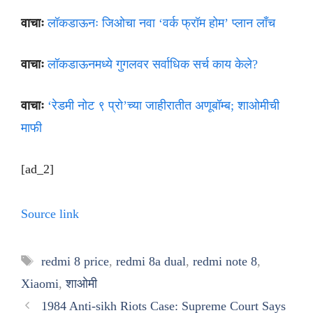
वाचाः
लॉकडाऊनः जिओचा नवा ‘वर्क फ्रॉम होम’ प्लान लाँच
वाचाः
लॉकडाऊनमध्ये गुगलवर सर्वाधिक सर्च काय केले?
वाचाः
‘रेडमी नोट ९ प्रो’च्या जाहीरातीत अणूबॉम्ब; शाओमीची
माफी
[ad_2]
Source link
Tags
redmi 8 price
,
redmi 8a dual
,
redmi note 8
,
Xiaomi
,
शाओमी
1984 Anti-sikh Riots Case: Supreme Court Says