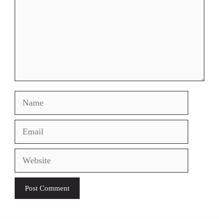
Name
Email
Website