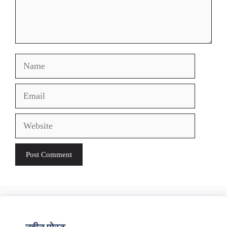
Name
Email
Website