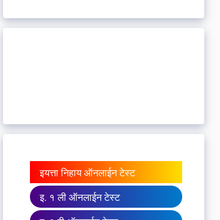
इयत्ता निहाय ऑनलाईन टेस्ट
इ. १ ली ऑनलाईन टेस्ट