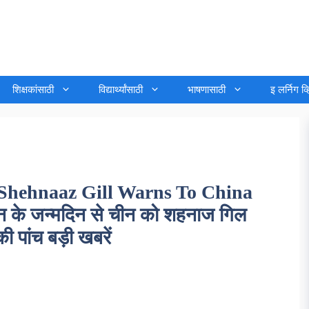
शिक्षकांसाठी
विद्यार्थ्यांसाठी
भाषणासाठी
इ लर्निग व
hehnaaz Gill Warns To China
के जन्मदिन से चीन को शहनाज गिल
पांच बड़ी खबरें