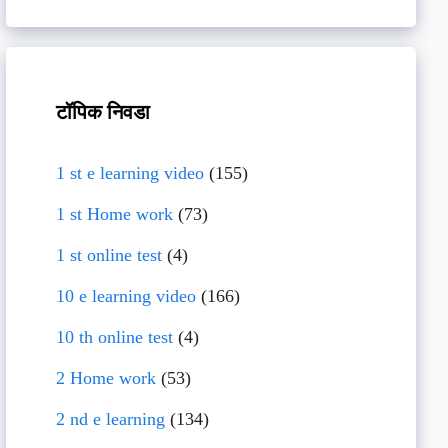
टॉपिक निवडा
1 st e learning video
(155)
1 st Home work
(73)
1 st online test
(4)
10 e learning video
(166)
10 th online test
(4)
2 Home work
(53)
2 nd e learning
(134)