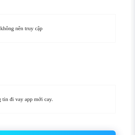
 không nên truy cập
g tin đi vay app mới cay.