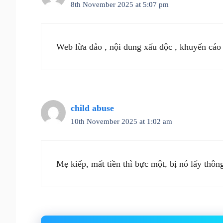
8th November 2025 at 5:07 pm
Web lừa đảo , nội dung xấu độc , khuyến cáo
child abuse
10th November 2025 at 1:02 am
Mẹ kiếp, mất tiền thì bực một, bị nó lấy thôn