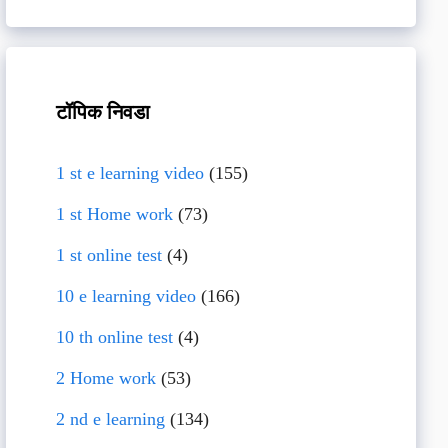
टॉपिक निवडा
1 st e learning video
(155)
1 st Home work
(73)
1 st online test
(4)
10 e learning video
(166)
10 th online test
(4)
2 Home work
(53)
2 nd e learning
(134)