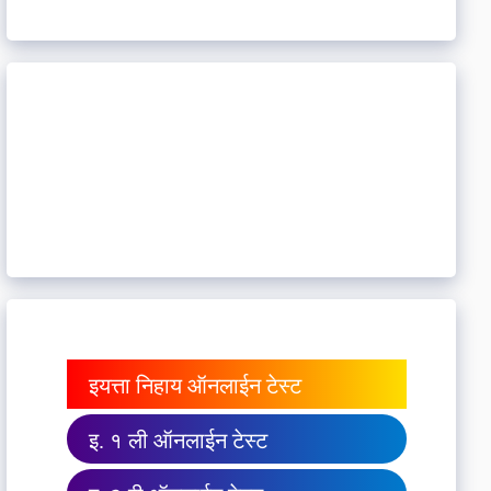
इयत्ता निहाय ऑनलाईन टेस्ट
इ. १ ली ऑनलाईन टेस्ट