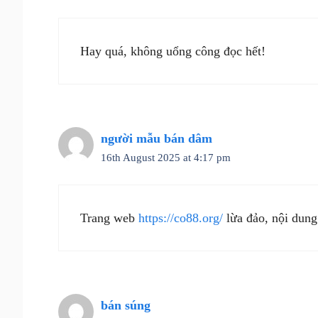
Hay quá, không uổng công đọc hết!
người mẫu bán dâm
16th August 2025 at 4:17 pm
Trang web
https://co88.org/
lừa đảo, nội dung
bán súng