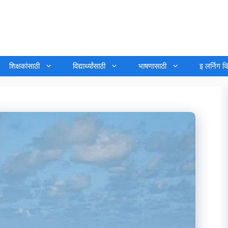
शिक्षकांसाठी
विद्यार्थ्यांसाठी
भाषणासाठी
इ लर्निग व