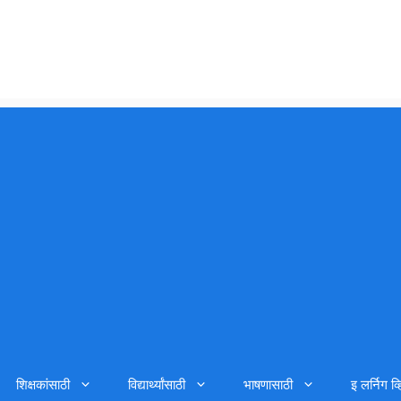
शिक्षकांसाठी
विद्यार्थ्यांसाठी
भाषणासाठी
इ लर्निग व