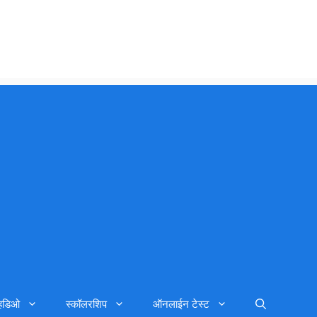
्हिडिओ
स्कॉलरशिप
ऑनलाईन टेस्ट