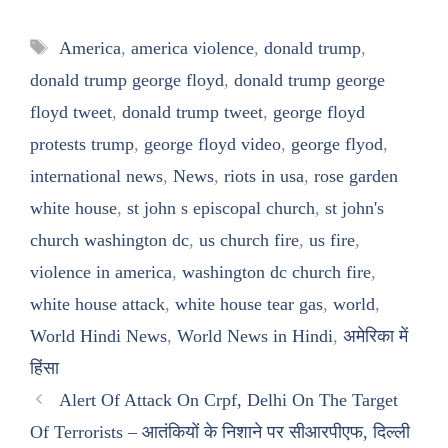
Tags
America
,
america violence
,
donald trump
,
donald trump george floyd
,
donald trump george
floyd tweet
,
donald trump tweet
,
george floyd
protests trump
,
george floyd video
,
george flyod
,
international news
,
News
,
riots in usa
,
rose garden
white house
,
st john s episcopal church
,
st john's
church washington dc
,
us church fire
,
us fire
,
violence in america
,
washington dc church fire
,
white house attack
,
white house tear gas
,
world
,
World Hindi News
,
World News in Hindi
,
अमेरिका में
हिंसा
Alert Of Attack On Crpf, Delhi On The Target
Of Terrorists – आतंकियों के निशाने पर सीआरपीएफ, दिल्ली