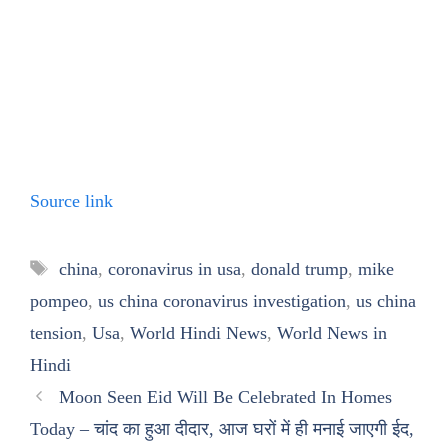
Source link
Tags
china
,
coronavirus in usa
,
donald trump
,
mike
pompeo
,
us china coronavirus investigation
,
us china
tension
,
Usa
,
World Hindi News
,
World News in
Hindi
Moon Seen Eid Will Be Celebrated In Homes
Today – चांद का हुआ दीदार, आज घरों में ही मनाई जाएगी ईद,