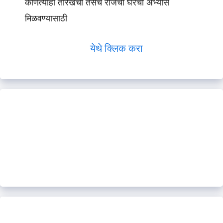
कोणत्याही तारखेचा तसेच रोजचा घरचा अभ्यास
मिळवण्यासाठी
येथे क्लिक करा