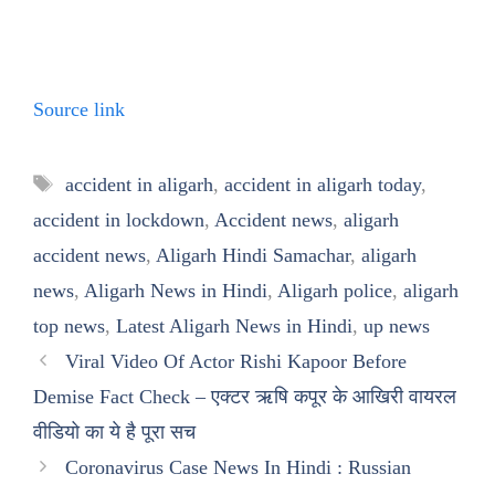
Source link
Tags
accident in aligarh
,
accident in aligarh today
,
accident in lockdown
,
Accident news
,
aligarh
accident news
,
Aligarh Hindi Samachar
,
aligarh
news
,
Aligarh News in Hindi
,
Aligarh police
,
aligarh
top news
,
Latest Aligarh News in Hindi
,
up news
Viral Video Of Actor Rishi Kapoor Before
Demise Fact Check – एक्टर ऋषि कपूर के आखिरी वायरल
वीडियो का ये है पूरा सच
Coronavirus Case News In Hindi : Russian