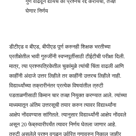
गुण वाढवून द्यायचे की प्रश्‍नच रद्द करायचा, तज्ज्ञ
घेणार निर्णय
डीटीएड व बीएड, बीपीएड पूर्ण करुनही शिक्षक भरतीच्या
प्रतीक्षेतील भावी गुरुजींनी स्वप्नपूर्तीसाठी टीईटीची परीक्षा दिली.
मात्र, त्या प्रश्‍नपत्रिकेतील चुकांमुळे त्यांची चिंता वाढली आणि
काहींनी अंदाजे उत्तर लिहीले तर काहींनी उत्तरच लिहीले नाही.
विद्यार्थ्यांच्या तक्रारीनंतर प्रत्येक विषयांतील त्रुटी
पडताळणीसाठी किमान चार तज्ज्ञ नियुक्‍त करण्यात आले. त्यांच्या
माध्यमातून अंतिम उत्तरसूची तयार करुन त्यावर विद्यार्थ्यांना
आक्षेप नोंदवण्यास सांगितले. त्यानुसार विद्यार्थ्यांनी आक्षेप नोंदवले
असून 20 फेब्रुवारीपर्यंत त्यावर निर्णय घेतला जाणार आहे.
त्रुटी असलेले प्रश्‍न वगळून उर्वरित गुणावरुन निकाल जाहीर