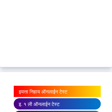
इयत्ता निहाय ऑनलाईन टेस्ट
इ. १ ली ऑनलाईन टेस्ट