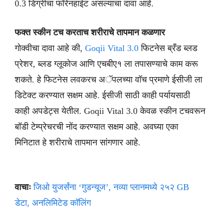
0.3 डिग्रीचा फॉरेनहाईट असल्याचा दावा आहे.
फक्त स्कीन टच करताच शरीराचे तापमान कळणार
गोक्वीचा दावा आहे की,
Goqii Vital 3.0
फिटनेस ब्रँड ब्लड
प्रेशर, ब्लड ग्लूकोज आणि एचबीए१ ला तपासण्याचे काम करू
शकते. हे फिटनेस लवकरच अॅपलच्या वॉच प्रमाणे ईसीजी ला
डिटेक्ट करण्यात सक्षम आहे. ईसीजी साठी काही पर्यायसाठी
काही अपडेट्स येतील. Goqii Vital 3.0 केवळ स्कीन टचवरून
बॉडी टेम्प्रेचरची नोंद करण्यात सक्षम आहे. अवघ्या एका
मिनिटात हे शरीराचे तापमान सांगणार आहे.
वाचाः
जिओ युजर्संना ‘गुडन्यूज’, नव्या प्लानमध्ये २५२ GB
डेटा, अनलिमिटेड कॉलिंग