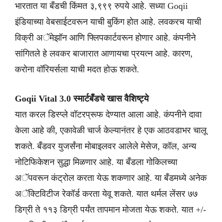
भारतात या बँडची किंमत ३,९९९ रुपये आहे. सध्या Goqii
इंडियाच्या वेबसाईटवरून याची बुकिंग होत आहे. लवकरच याची
विक्री अॅमेझॉन आणि फ्लिपकार्टवरून होणार आहे. कंपनीने
सांगितले हे लवकर बाजारात आणायचा प्रयत्न आहे. कारण,
करोना वॉरियर्सला याची मदत होऊ शकते.
Goqii Vital 3.0 स्मार्टबँडचे खास वैशिष्ट्ये
यात करल डिस्प्ले वॉटरप्रूफ देण्यात आला आहे. कंपनीने दावा
केला आहे की, एकावेळी चार्ज केल्यानंतर हे एक आठवडाभर चालू
शकते. बँडवर युजर्संना मोबाइलवर आलेले मेसेज, कॉल, अन्य
नोटिफिकेशन सुद्धा मिळणार आहे. या बँडला गोकिलच्या
अॅपवरून कंट्रोल करता येऊ शकणार आहे. या बँडमध्ये अनेक
अॅक्टिविटीज रेकॉर्ड करता येवू शकते. यात थर्मल लेंसर ७७
डिग्री ते ११३ डिग्री पर्यंत तापमान मोजता येऊ शकते. यात +/-