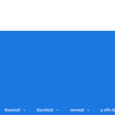
शिक्षकांसाठी
विद्यार्थ्यांसाठी
भाषणासाठी
इ लर्निग व