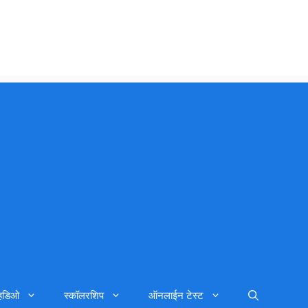
्हिडिओ
स्कॉलरशिप
ऑनलाईन टेस्ट