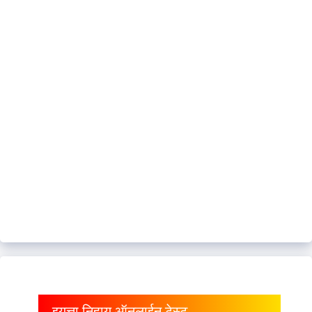
इयत्ता निहाय ऑनलाईन टेस्ट