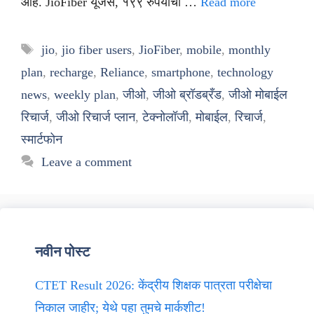
आहे. JioFiber यूजर्स, १९९ रुपयांचा …
Read more
Tags
jio
,
jio fiber users
,
JioFiber
,
mobile
,
monthly
plan
,
recharge
,
Reliance
,
smartphone
,
technology
news
,
weekly plan
,
जीओ
,
जीओ ब्रॉडब्रँड
,
जीओ मोबाईल
रिचार्ज
,
जीओ रिचार्ज प्लान
,
टेक्नोलॉजी
,
मोबाईल
,
रिचार्ज
,
स्मार्टफोन
Leave a comment
नवीन पोस्ट
CTET Result 2026: केंद्रीय शिक्षक पात्रता परीक्षेचा
निकाल जाहीर; येथे पहा तुमचे मार्कशीट!