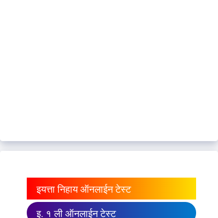
इयत्ता निहाय ऑनलाईन टेस्ट
इ. १ ली ऑनलाईन टेस्ट