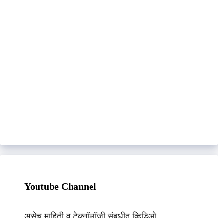
Youtube Channel
असेच माहिती व टेक्नॉलॉजी संबधीत व्हिडिओ