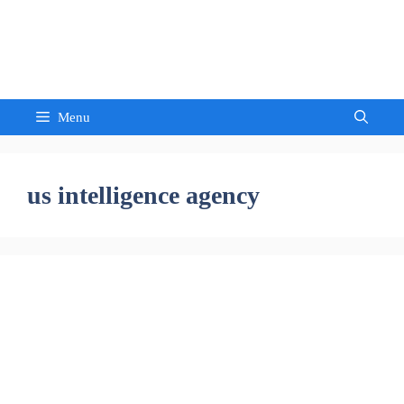
Skip
to
Sandeep Waghmore
content
Menu
us intelligence agency