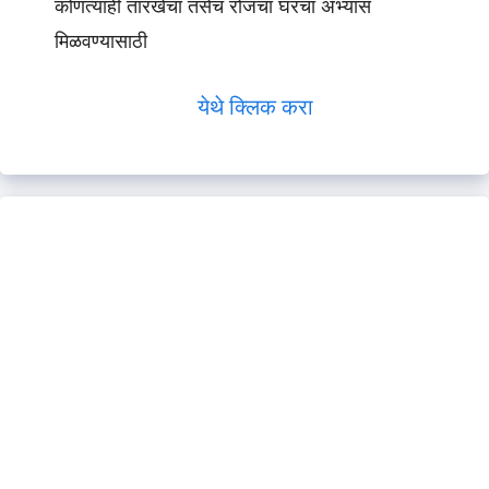
कोणत्याही तारखेचा तसेच रोजचा घरचा अभ्यास
मिळवण्यासाठी
येथे क्लिक करा