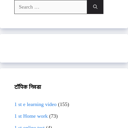
Search
for:
टॉपिक निवडा
1 st e learning video
(155)
1 st Home work
(73)
1 st online test
(4)