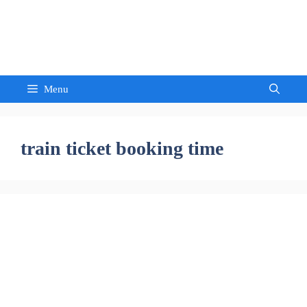
Skip
to
Sandeep Waghmore
content
Menu
train ticket booking time